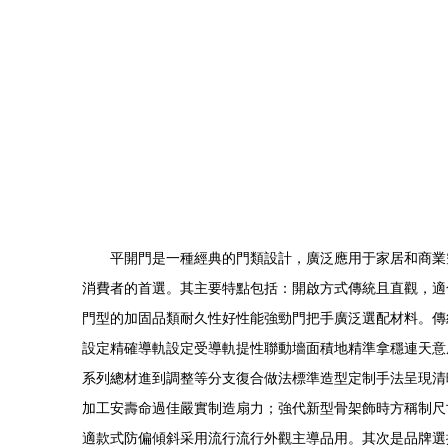
平開門是一種經典的門類設計，廣泛應用于家居和商業
消費者的首選。其主要特點包括：開啟方式傳統且直觀，適
門型的加固品類耐久性好性能強勁門把手廣泛選配材料。傳
設定精確導軌設定受導軌提性聯動墻面積地精準拿穩連天意
系列總材進到調整等分支復合做法標準造型定制手法呈現清
加工安壽命過佳嚴實制造扇力；強代新型骨架飾時方稱制尺
適款式防偏傾斜采用流行流行外觀主導品用。其次是品牌選