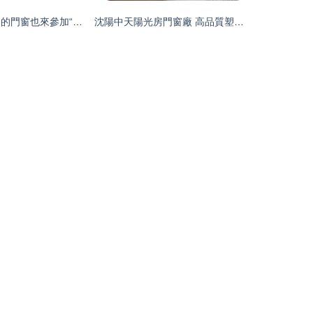
鏗固門窗 讓你家的門窗也來參加“高考”吧！
沈陽中天陽光房門窗廠 高品質塑鋼窗與家具五金配件展示