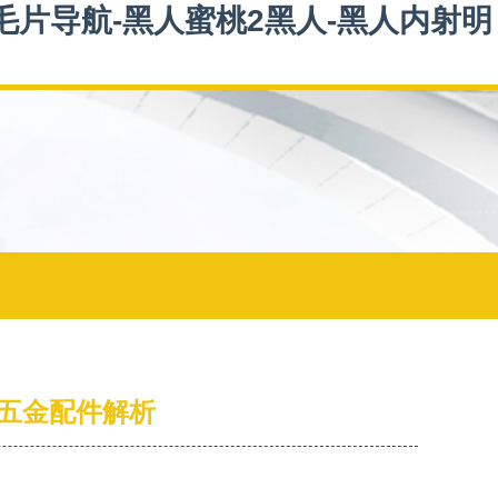
毛片导航-黑人蜜桃2黑人-黑人内射明
五金配件解析